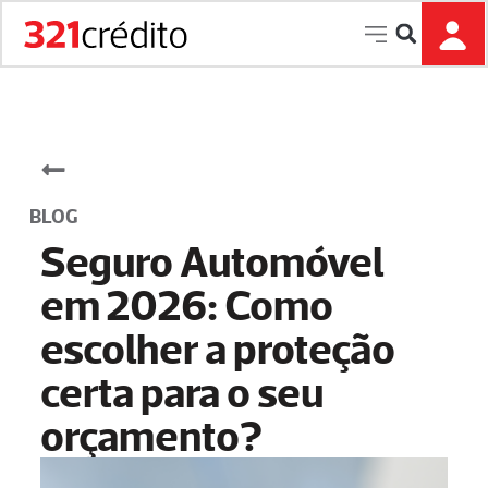
P
u
l
a
r
p
a
r
BLOG
a
Seguro Automóvel
o
c
em 2026: Como
o
escolher a proteção
n
t
certa para o seu
e
ú
orçamento?
d
o