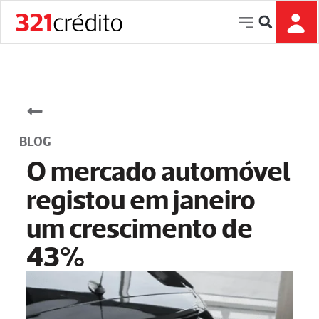
P
u
l
a
r
p
a
r
BLOG
a
O mercado automóvel
o
c
registou em janeiro
o
um crescimento de
n
t
43%
e
ú
d
o