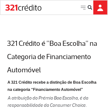
P
u
l
a
r
p
a
321 Crédito é "Boa Escolha" na
r
a
Categoria de Financiamento
o
c
Automóvel
o
n
t
A 321 Crédito recebe a distinção de Boa Escolha
e
na categoria “Financiamento Automóvel”
ú
A atribuição do Prémio Boa Escolha, é da
d
o
responsabilidade da Consumer Choice.